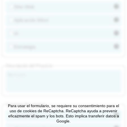
Sitio Web
Aplicación Móvil
IA
Estrategia
Descripción del Proyecto
Servicios Necesarios
Para usar el formulario, se requiere su consentimiento para el
uso de cookies de ReCaptcha. ReCaptcha ayuda a prevenir
Desarrollo
eficazmente el spam y los bots. Esto implica transferir datos a
Google.